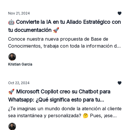
Nov 21, 2024
🤖 Convierte la IA en tu Aliado Estratégico con
tu documentación 🚀
Conoce nuestra nueva propuesta de Base de
Conocimientos, trabaja con toda la información de
tu empresa para que tu IA responda lo que
necesites.
Kristian Garcia
Oct 22, 2024
🚀 Microsoft Copilot creo su Chatbot para
Whatsapp: ¿Qué significa esto para tu
empresa?
¿Te imaginas un mundo donde la atención al cliente
sea instantánea y personalizada? 🤔 Pues, ¡ese
mundo ya es una realidad! Si Microsoft lo hace
debemos de seguirlo.