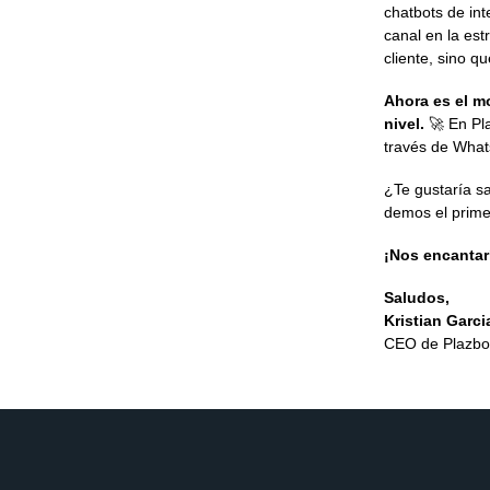
chatbots de inte
canal en la est
cliente, sino 
Ahora es el mo
nivel.
🚀 En Pla
través de Wha
¿Te gustaría s
demos el prime
¡Nos encantar
Saludos,
Kristian Garci
CEO de Plazbo