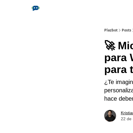
Plazbot
Posts
🚀 Mi
para 
para 
¿Te imagin
personaliz
hace debem
Kristi
22 de