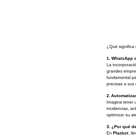
¿Qué significa 
1. WhatsApp 
La incorporaci
grandes empres
fundamental par
precisas a sus
2. Automatizac
Imagina tener 
incidencias, a
optimizar su at
3. ¿Por qué de
En
Plazbot
, l