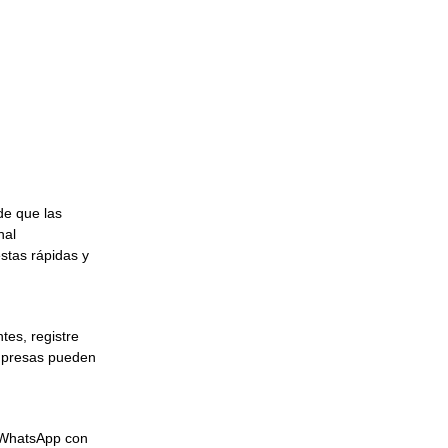
de que las
nal
stas rápidas y
tes, registre
empresas pueden
 WhatsApp con