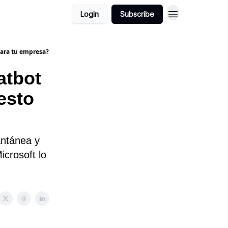
Login
Subscribe
para tu empresa?
atbot
esto
ntánea y
icrosoft lo