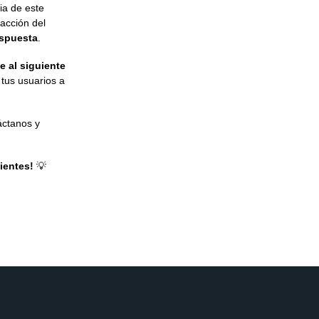
cia de este
acción del
espuesta
.
e al siguiente
 tus usuarios a
áctanos y
ientes!
💡