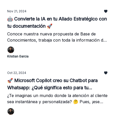
Nov 21, 2024
🤖 Convierte la IA en tu Aliado Estratégico con
tu documentación 🚀
Conoce nuestra nueva propuesta de Base de
Conocimientos, trabaja con toda la información de
tu empresa para que tu IA responda lo que
necesites.
Kristian Garcia
Oct 22, 2024
🚀 Microsoft Copilot creo su Chatbot para
Whatsapp: ¿Qué significa esto para tu
empresa?
¿Te imaginas un mundo donde la atención al cliente
sea instantánea y personalizada? 🤔 Pues, ¡ese
mundo ya es una realidad! Si Microsoft lo hace
debemos de seguirlo.