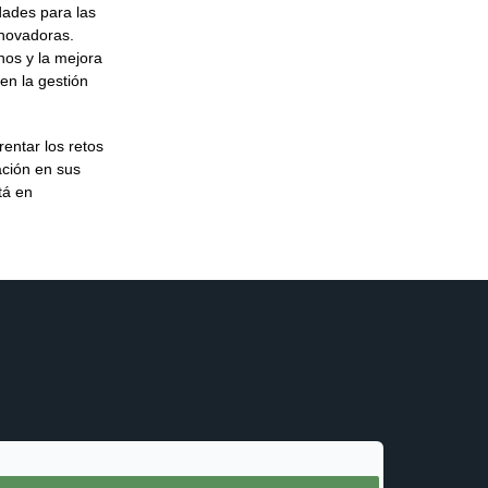
dades para las
nnovadoras.
rnos y la mejora
en la gestión
entar los retos
ación en sus
tá en