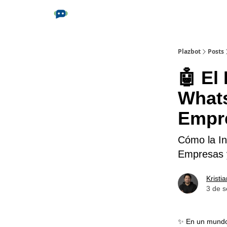
Plazbot
Posts
🤖 El 
Whats
Empr
Cómo la In
Empresas 
Kristi
3 de 
✨ En un mundo 