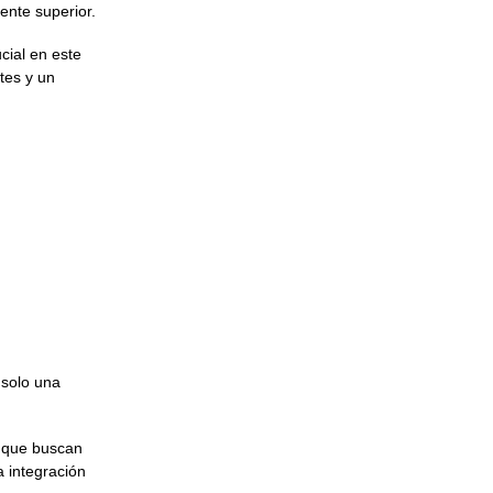
iente superior.
cial en este
tes y un
 solo una
s que buscan
a integración