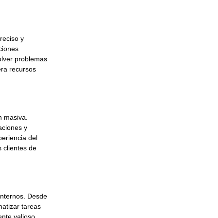
reciso y
ciones
solver problemas
era recursos
n masiva.
aciones y
periencia del
 clientes de
 internos. Desde
matizar tareas
ente valioso