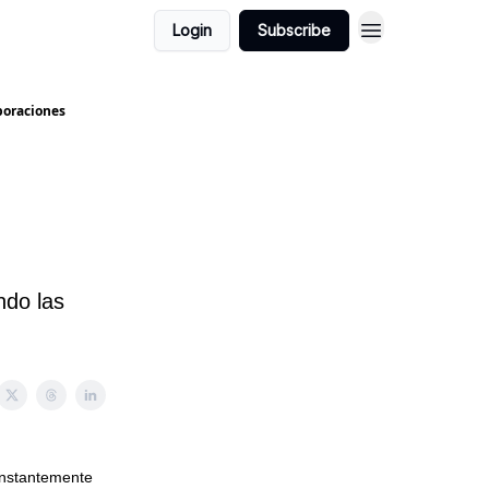
Login
Subscribe
rporaciones
ndo las
onstantemente