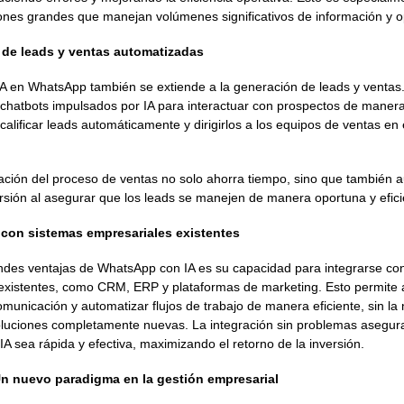
ones grandes que manejan volúmenes significativos de información y o
 de leads y ventas automatizadas
 IA en WhatsApp también se extiende a la generación de leads y venta
r chatbots impulsados por IA para interactuar con prospectos de maner
calificar leads automáticamente y dirigirlos a los equipos de ventas e
ación del proceso de ventas no solo ahorra tiempo, sino que también 
rsión al asegurar que los leads se manejen de manera oportuna y efici
n con sistemas empresariales existentes
ndes ventajas de WhatsApp con IA es su capacidad para integrarse co
existentes, como CRM, ERP y plataformas de marketing. Esto permite 
comunicación y automatizar flujos de trabajo de manera eficiente, sin l
luciones completamente nuevas. La integración sin problemas asegura
IA sea rápida y efectiva, maximizando el retorno de la inversión.
n nuevo paradigma en la gestión empresarial