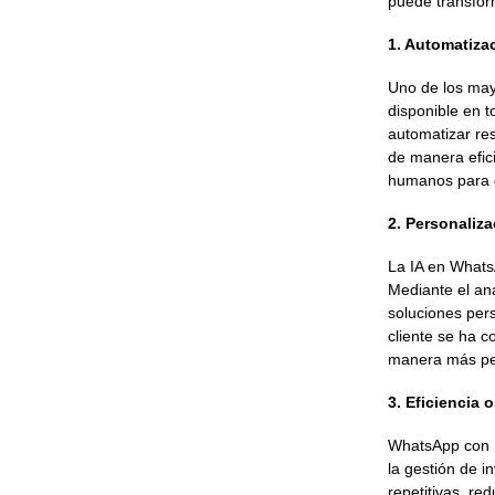
puede transfor
1. Automatizac
Uno de los mayo
disponible en 
automatizar res
de manera efici
humanos para 
2. Personaliza
La IA en Whats
Mediante el an
soluciones pers
cliente se ha c
manera más pers
3. Eficiencia 
WhatsApp con IA
la gestión de i
repetitivas, re