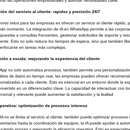
mar las operaciones empresariales y abordar necesidades clave.
ión del servicio al cliente: rapidez y precisión 24/7
res retos para las empresas es ofrecer un servicio al cliente rápido, p
todo momento. La integración de IA en WhatsApp permite a las corpora
puestas a consultas frecuentes, gestionar solicitudes de soporte y re
ente. Esto no solo reduce los tiempos de espera, sino que también lib
enfocarse en tareas más complejas.
ción a escala: mejorando la experiencia del cliente
App no solo automatiza procesos; también permite una personalizació
álisis de datos en tiempo real, las empresas pueden ofrecer recomend
onalizadas a cada cliente. Esto es esencial en un entorno donde la ex
onvertido en un diferenciador clave. La capacidad de interactuar con los
onal y relevante puede aumentar la satisfacción y la lealtad.
operativa: optimización de procesos internos
 no se limita al servicio al cliente; también puede optimizar procesos
nventarios hasta la coordinación de equipos, la IA puede ayudar a auto
duciendo errores y mejorando la eficiencia operativa. Esto es especialm