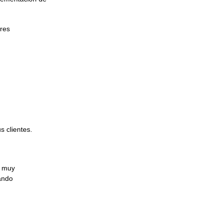
ores
 clientes.
s muy
cando