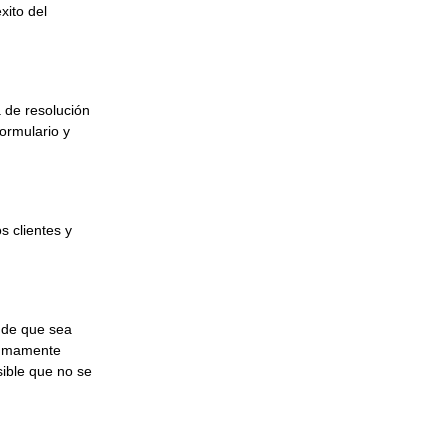
xito del
 de resolución
formulario y
 clientes y
e de que sea
sumamente
sible que no se