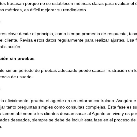
os fracasan porque no se establecen métricas claras para evaluar el é
as métricas, es difícil mejorar su rendimiento.
:
ores clave desde el principio, como tiempo promedio de respuesta, tasa
del cliente. Revisa estos datos regularmente para realizar ajustes. Usa 
tisfacción.
ción sin pruebas
te sin un período de pruebas adecuado puede causar frustración en los
encia de usuario.
:
rlo oficialmente, prueba el agente en un entorno controlado. Asegúrat
ar tanto preguntas simples como consultas complejas. Esta fase es 
o lamentablemente los clientes desean sacar al Agente en vivo y es po
tados deseados, siempre se debe de incluir esta fase en el proceso de
n.