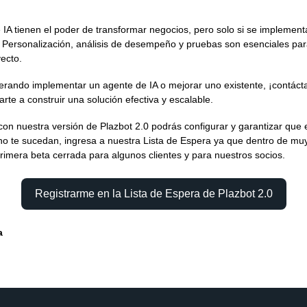
 IA tienen el poder de transformar negocios, pero solo si se implemen
 Personalización, análisis de desempeño y pruebas son esenciales para
yecto.
derando implementar un agente de IA o mejorar uno existente, ¡contác
rte a construir una solución efectiva y escalable.
on nuestra versión de Plazbot 2.0 podrás configurar y garantizar que 
s no te sucedan, ingresa a nuestra Lista de Espera ya que dentro de mu
rimera beta cerrada para algunos clientes y para nuestros socios.
Registrarme en la Lista de Espera de Plazbot 2.0
a