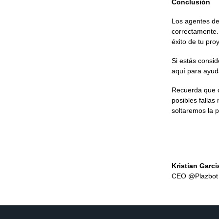
Conclusión
Los agentes de
correctamente.
éxito de tu pro
Si estás consi
aquí para ayuda
Recuerda que c
posibles falla
soltaremos la p
Kristian Garci
CEO @Plazbot