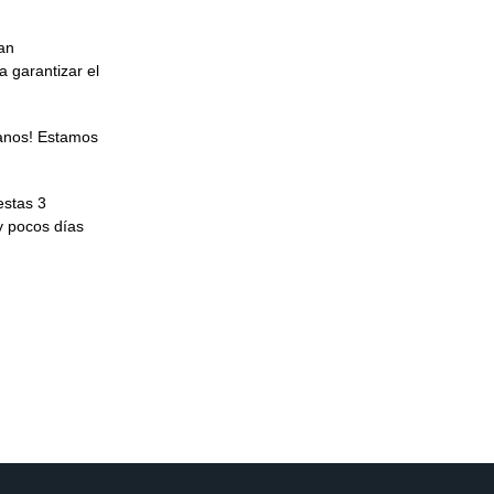
tan
 garantizar el
tanos! Estamos
estas 3
y pocos días