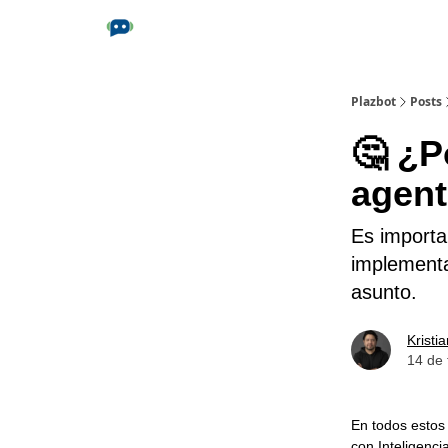
Plazbot
Posts
🤔 ¿P
agent
Es importa
implementa
asunto.
Kristi
14 de 
En todos esto
con Inteligenci